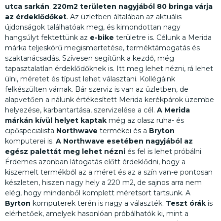
utca sarkán
.
220m2 területen nagyjából 80 bringa várja
az érdeklődőket
. Az üzletben általában az aktuális
újdonságok találhatóak meg, és kimondottan nagy
hangsúlyt fektettünk az
e-bike
területre is. Célunk a Merida
márka teljeskörű megismertetése, terméktámogatás és
szaktanácsadás. Szívesen segítünk a kezdő, még
tapasztalatlan érdeklődőknek is. Itt meg lehet nézni, rá lehet
ülni, méretet és típust lehet választani. Kollégáink
felkészülten várnak. Bár szerviz is van az üzletben, de
alapvetően a nálunk értékesített Merida kerékpárok üzembe
helyezése, karbantartása, szervizelése a cél.
A Merida
márkán kívül helyet kaptak
még az olasz ruha- és
cipőspecialista
Northwave
termékei és a
Bryton
komputerei is.
A Northwave esetében nagyjából az
egész palettát meg lehet nézni
és fel is lehet próbálni.
Érdemes azonban látogatás előtt érdeklődni, hogy a
kiszemelt termékből az a méret és az a szín van-e pontosan
készleten, hiszen nagy hely a 220 m2, de sajnos arra nem
elég, hogy mindenből komplett méretsort tartsunk. A
Byrton
komputerek terén is nagy a választék.
Teszt órák
is
elérhetőek, amelyek hasonlóan próbálhatók ki, mint a