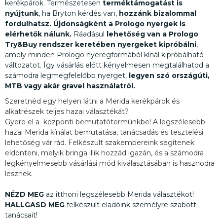
kerékpárok. Természetesen
terméktámogatást is
nyújtunk
, ha Bryton kérdés van,
hozzánk bizalommal
fordulhatsz. Újdonságként a Prologo nyergek is
elérhetők nálunk.
Ráadásul
lehetőség van a Prologo
Try&Buy
rendszer keretében nyergeket kipróbálni
,
amely minden Prologo nyeregformából kínál kipróbálható
változatot. Így vásárlás előtt kényelmesen megtalálhatod a
számodra legmegfelelőbb nyerget,
legyen szó országúti,
MTB vagy akár gravel használatról.
Szeretnéd egy helyen látni a Merida kerékpárok és
alkatrészek teljes hazai választékát?
Gyere el a központi bemutatótermünkbe! A legszélesebb
hazai Merida kínálat bemutatása, tanácsadás és tesztelési
lehetőség vár rád. Felkészült szakembereink segítenek
eldönteni, melyik bringa illik hozzád igazán, és a számodra
legkényelmesebb vásárlási mód kiválasztásában is hasznodra
lesznek.
NÉZD MEG
az itthoni legszélesebb Merida választékot!
HALLGASD MEG
felkészült eladóink személyre szabott
tanácsait!