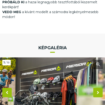
PRÓBÁLD KI
a hazai legnagyobb tesztflottából kiszemelt
kerékpárt!
VEDD MEG
a kívánt modellt a számodra legkényelmesebb
módon!
KÉPGALÉRIA
1
/ 19